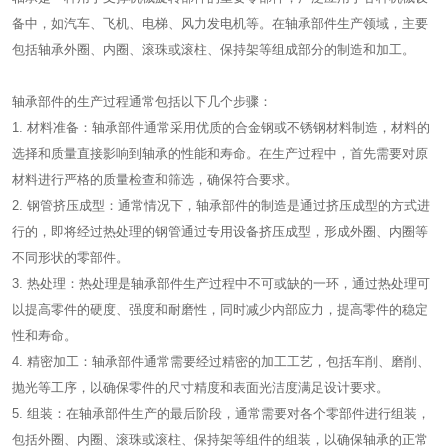
备中，如汽车、飞机、电梯、风力发电机等。在轴承部件生产领域，主要
包括轴承外圈、内圈、滚珠或滚柱、保持架等组成部分的制造和加工。
轴承部件的生产过程通常包括以下几个步骤：
1. 材料准备：轴承部件通常采用优质的合金钢或不锈钢材料制造，材料的
选择和质量直接影响到轴承的性能和寿命。在生产过程中，首先需要对原
材料进行严格的质量检查和筛选，确保符合要求。
2. 钢管挤压成型：通常情况下，轴承部件的制造是通过挤压成型的方式进
行的，即将经过热处理的钢管通过专用设备挤压成型，形成外圈、内圈等
不同形状的零部件。
3. 热处理：热处理是轴承部件生产过程中不可或缺的一环，通过热处理可
以提高零件的硬度、强度和耐磨性，同时减少内部应力，提高零件的稳定
性和寿命。
4. 精密加工：轴承部件通常需要经过精密的加工工艺，包括车削、磨削、
抛光等工序，以确保零件的尺寸精度和表面光洁度满足设计要求。
5. 组装：在轴承部件生产的最后阶段，通常需要对各个零部件进行组装，
包括外圈、内圈、滚珠或滚柱、保持架等组件的组装，以确保轴承的正常