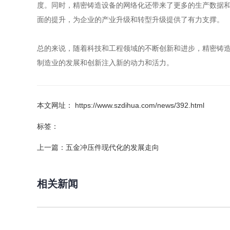
度。同时，精密铸造设备的网络化还带来了更多的生产数据
面的提升，为企业的产业升级和转型升级提供了有力支撑。
总的来说，随着科技和工程领域的不断创新和进步，精密铸
制造业的发展和创新注入新的动力和活力。
本文网址： https://www.szdihua.com/news/392.html
标签：
上一篇：
五金冲压件现代化的发展走向
相关新闻