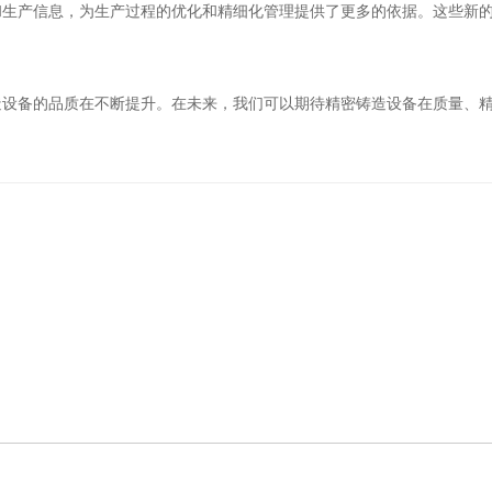
和生产信息，为生产过程的优化和精细化管理提供了更多的依据。这些新
造设备的品质在不断提升。在未来，我们可以期待精密铸造设备在质量、