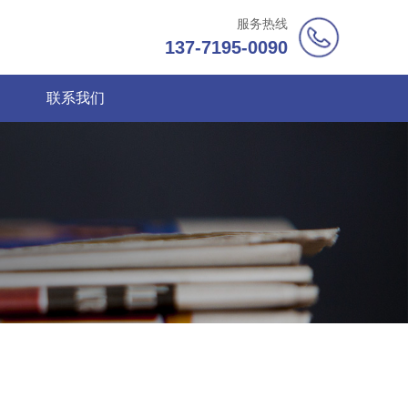
服务热线
137-7195-0090
联系我们