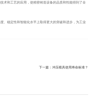
的技术和工艺的应用，使精密铸造设备的品质和性能得到了全
精度、稳定性和智能化水平上取得更大的突破和进步，为工业
下一篇：
冲压模具使用寿命标准？