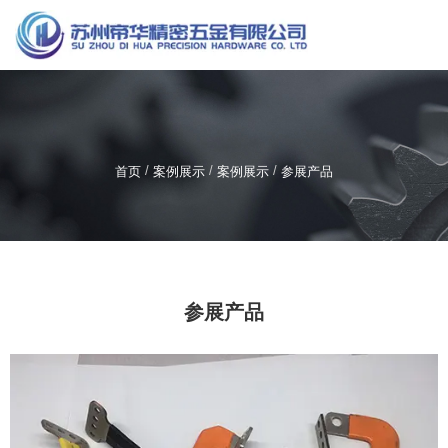
服务热线
137-7195-0090
/
/
/
首页
案例展示
案例展示
参展产品
参展产品